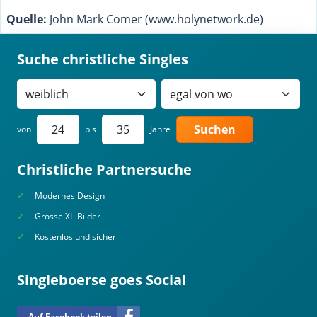
Quelle:
John Mark Comer (www.holynetwork.de)
Suche christliche Singles
Suchen
von
bis
Jahre
Christliche Partnersuche
Modernes Design
Grosse XL-Bilder
Kostenlos und sicher
Singleboerse goes Social
Auf Facebook teilen