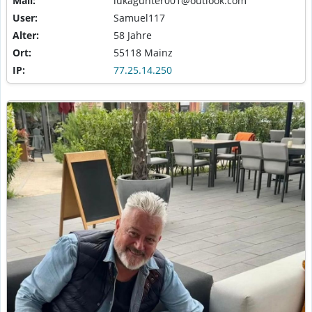
Mail:
lukagunter001@outlook.com
User:
Samuel117
Alter:
58 Jahre
Ort:
55118 Mainz
IP:
77.25.14.250