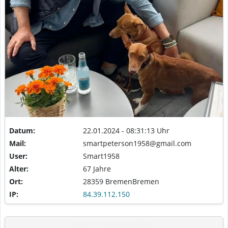
Datum:
22.01.2024 - 08:31:13 Uhr
Mail:
smartpeterson1958@gmail.com
User:
Smart1958
Alter:
67 Jahre
Ort:
28359 BremenBremen
IP:
84.39.112.150