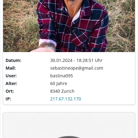
Datum:
30.01.2024 - 18:28:51 Uhr
Mail:
sebastineope@gmail.com
User:
bastina095
Alter:
60 Jahre
Ort:
8340 Zurich
IP:
217.67.132.170