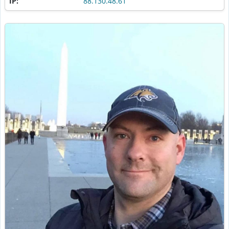
IP:
88.130.48.61