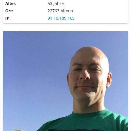
Alter:
53 Jahre
Ort:
22763 Altona
IP:
91.10.189.165