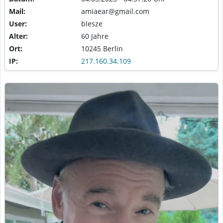
Mail:
amiaear@gmail.com
User:
blesze
Alter:
60 Jahre
Ort:
10245 Berlin
IP:
217.160.34.109