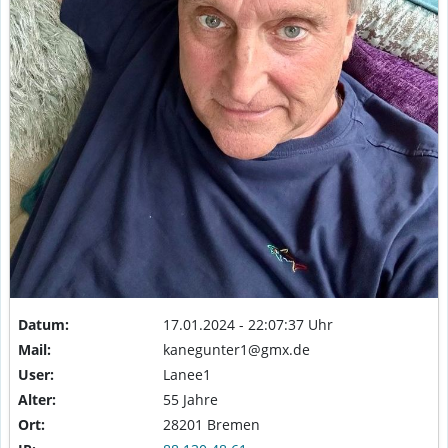
Datum:
17.01.2024 - 22:07:37 Uhr
Mail:
kanegunter1@gmx.de
User:
Lanee1
Alter:
55 Jahre
Ort:
28201 Bremen